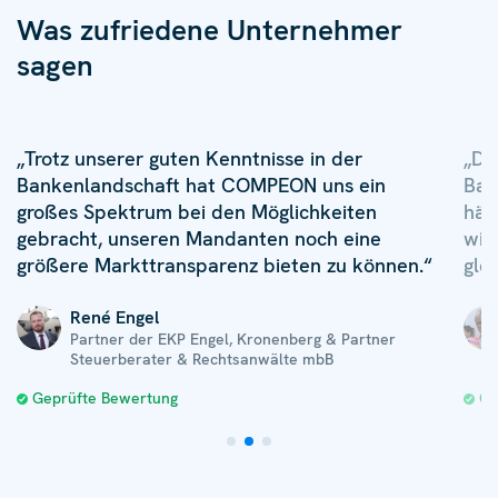
Was zufriedene Unternehmer
sagen
„Trotz unserer guten Kenntnisse in der
„Di
Bankenlandschaft hat COMPEON uns ein
Ban
großes Spektrum bei den Möglichkeiten
hät
gebracht, unseren Mandanten noch eine
wir
größere Markttransparenz bieten zu können.“
glei
René Engel
Partner der EKP Engel, Kronenberg & Partner
Steuerberater & Rechtsanwälte mbB
Geprüfte Bewertung
Ge