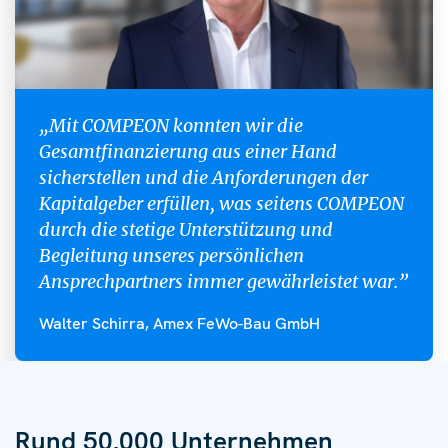
„Mit COMPEON konnten wir die
Gesamtfinanzierung aus einer Hand
sicherstellen und die Anforderungen der
Kapitalgeber erfüllen, was seitens COMPEON
durch die stetige Unterstützung und
Begleitung unseres persönlichen
Ansprechpartners immer gewährleistet war.”
Walter Schirra, Amex FeWo-Bau GmbH
Rund 50.000 Unternehmen