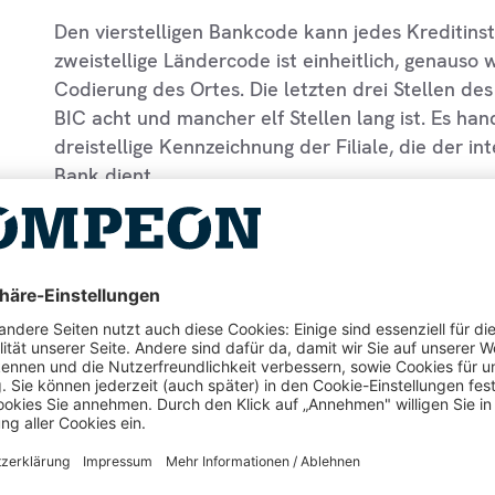
Den vierstelligen Bankcode kann jedes Kreditinst
zweistellige Ländercode ist einheitlich, genauso 
Codierung des Ortes. Die letzten drei Stellen d
BIC acht und mancher elf Stellen lang ist. Es hand
dreistellige Kennzeichnung der Filiale, die der 
Bank dient.
Welche Funktion hat de
Banking?
Die primäre Aufgabe des BIC besteht im Bereich 
dass jedes Kreditinstitut eindeutig und somit le
Grundsätzlich soll er deshalb zur Vereinfachung
beitragen. Somit ist der BIC im Prinzip ein Produ
Zahlungsverkehrsraums, in dem folgende Länder 