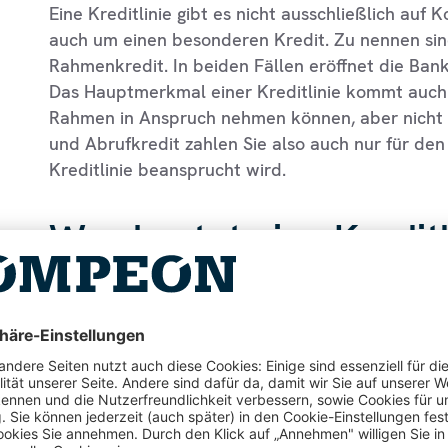
Eine Kreditlinie gibt es nicht ausschließlich auf 
auch um einen besonderen Kredit. Zu nennen sin
Rahmenkredit. In beiden Fällen eröffnet die Ban
Das Hauptmerkmal einer Kreditlinie kommt auch 
Rahmen in Anspruch nehmen können, aber nich
und Abrufkredit zahlen Sie also auch nur für den
Kreditlinie beansprucht wird.
Was kostet eine Kreditl
Der Vorteil einer Kreditlinie ist sicherlich die zu
dadurch jederzeit in Anspruch genommen werden 
Kosten. Das zeigen insbesondere der Disposition
dem Kreditkartenkonto. In beiden Fällen sind di
bewegen sich im Bereich zwischen 8 bis 15 Proze
im Wesentlichen an, dass sie den entsprechende
halten, also dafür Geld vorrätig haben müssen. A