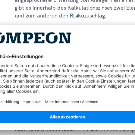
gibt es innerhalb des Kalkulationszinses zwei El
und zum anderen den
Risikozuschlag
.
Beim Basiszins wiederum gibt es zwei unterschie
der Kunde gerne eine Eigenkapital- oder Fremdk
Bei Ersterem stellt der
Habenzins
die Grundlage f
Variante ist es der Sollzins als Kreditzins. Darüb
Risikozuschlag
gerechnet, der die typischen Invest
soll.
Definition des Kalkulat
In der alltäglichen Verwendung handelt es sich b
einen exakten
Zins
, sondern vielmehr um eine Zi
wichtig, denn so lassen sich durchaus verschied
einbeziehen. Somit handelt es sich bei der Zinss