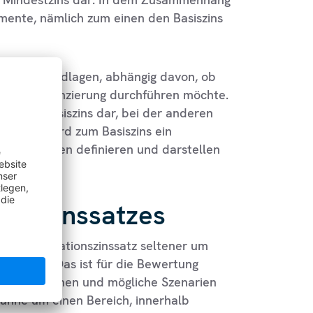
emente, nämlich zum einen den Basiszins
dliche Grundlagen, abhängig davon, ob
apital Finanzierung durchführen möchte.
ür den Basiszins dar, bei der anderen
er hinaus wird zum Basiszins ein
itionsrisiken definieren und darstellen
ionszinssatzes
eim Kalkulationszinssatz seltener um
nsspanne. Das ist für die Bewertung
ene Situationen und mögliche Szenarien
panne um einen Bereich, innerhalb